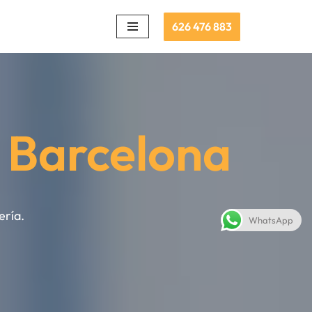
626 476 883
 Barcelona
ería.
WhatsApp