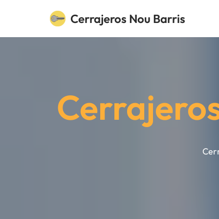
Cerrajeros Nou Barris
Saltar
al
contenido
Cerrajero
Cerr