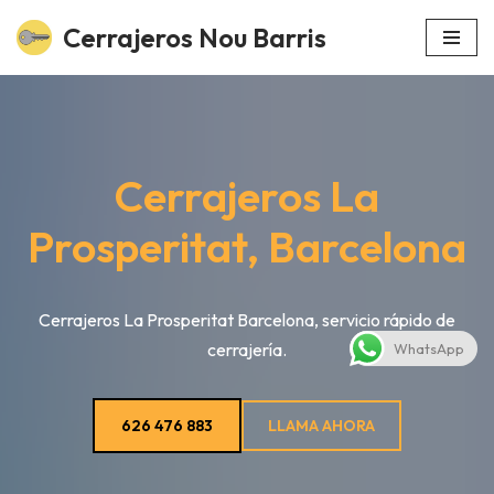
Cerrajeros Nou Barris
Saltar
al
contenido
Cerrajeros La
Prosperitat, Barcelona
Cerrajeros La Prosperitat Barcelona, servicio rápido de
cerrajería.
WhatsApp
626 476 883
LLAMA AHORA